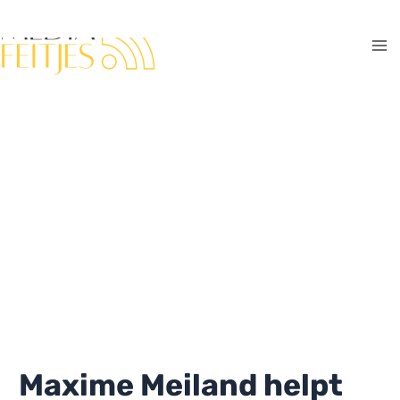
Ga
naar
de
Ma
inhoud
Me
Maxime Meiland helpt