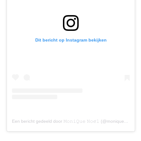
Dit bericht op Instagram bekijken
Een bericht gedeeld door 𝙼𝚘𝚗𝚒𝚀𝚞𝚎 𝙽𝚘𝚎̈𝚕 (@moniquenoell)