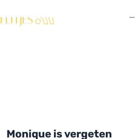
Ga
naar
de
Ma
inhoud
Me
Monique is vergeten