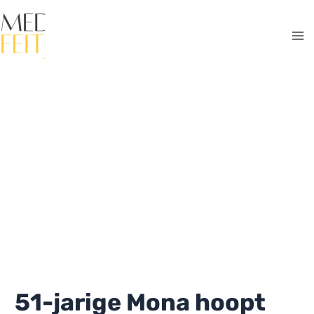
Ga
naar
de
Ma
inhoud
Me
51-jarige Mona hoopt