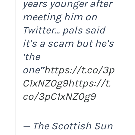
years younger after
meeting him on
Twitter… pals said
it’s a scam but he’s
‘the
one’’
https://t.co/3p
C1xNZ0g9
https://t.
co/3pC1xNZ0g9
— The Scottish Sun