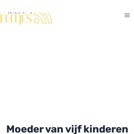
Ga
naar
de
Ma
inhoud
Me
Moeder van vijf kinderen