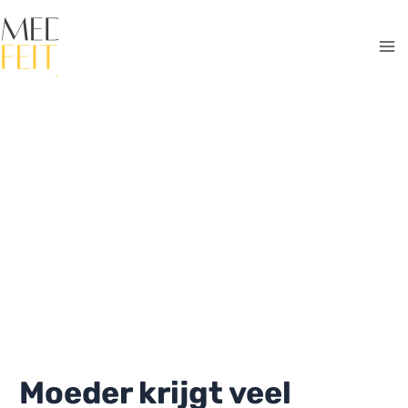
Ga
naar
de
Ma
inhoud
Me
Moeder krijgt veel