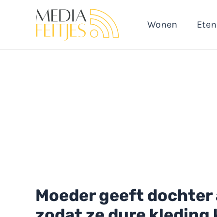
Ga
naar
Wonen
Eten
de
inhoud
Moeder geeft dochter 
zodat ze dure kleding 