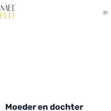
Ga
naar
de
Ma
inhoud
Me
Moeder en dochter