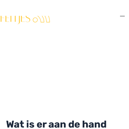
Ga
naar
de
Ma
inhoud
Me
Wat is er aan de hand