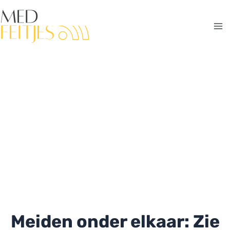
Ga
naar
de
Ma
inhoud
Me
Meiden onder elkaar: Zie