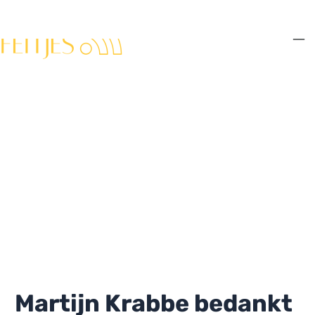
Ga
naar
de
Ma
inhoud
Me
Martijn Krabbe bedankt