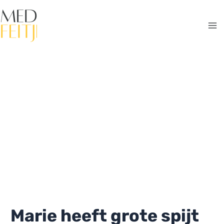
Ga
naar
de
Ma
inhoud
Me
Marie heeft grote spijt