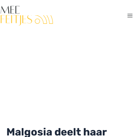
Ga
naar
de
Ma
inhoud
Me
Malgosia deelt haar