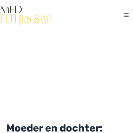
Ga
naar
de
Ma
inhoud
Me
Moeder en dochter: