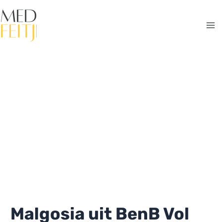
Ga
naar
de
Ma
inhoud
Me
Malgosia uit BenB Vol