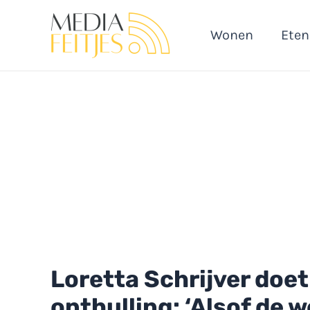
Ga
naar
Wonen
Eten
de
inhoud
Loretta Schrijver doet
onthulling: ‘Alsof de 