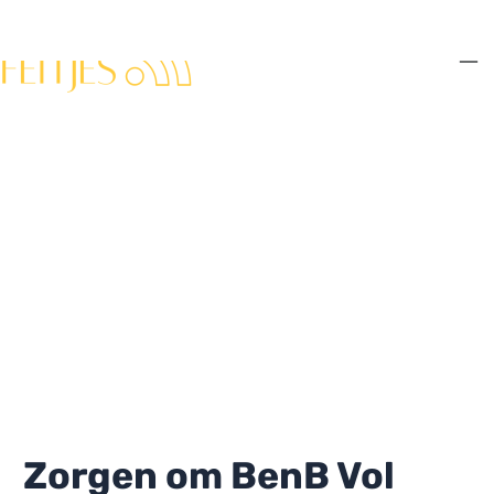
Ga
naar
de
Ma
inhoud
Me
Zorgen om BenB Vol