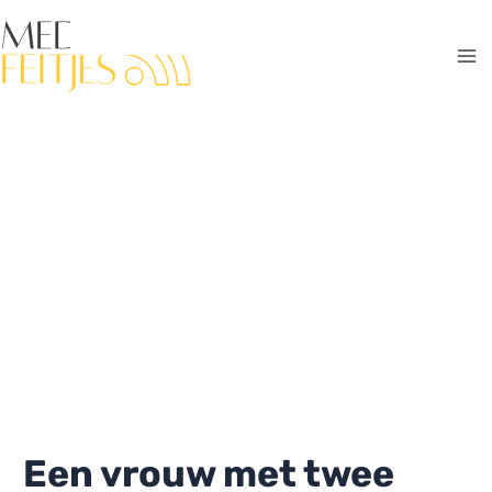
Ga
naar
de
Ma
inhoud
Me
Een vrouw met twee