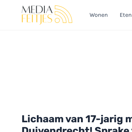
Ga
naar
Wonen
Eten
de
inhoud
Lichaam van 17-jarig 
Duivendrecht! Sprake 