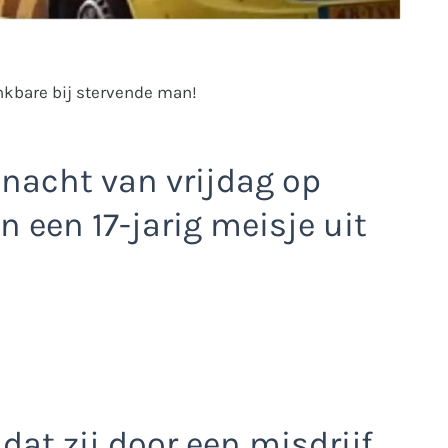
nkbare bij stervende man!
 nacht van vrijdag op
 een 17-jarig meisje uit
 dat zij door een misdrijf