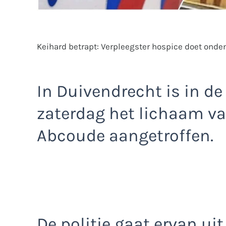
Keihard betrapt: Verpleegster hospice doet onde
In Duivendrecht is in de
zaterdag het lichaam van
Abcoude aangetroffen.
De politie gaat ervan uit