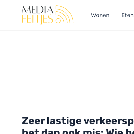
Ga
naar
Wonen
Eten
de
inhoud
Zeer lastige verkeers
het dan ook mis: Wie 