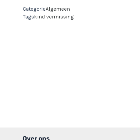
Categorie
Algemeen
Tags
kind
vermissing
Over ons