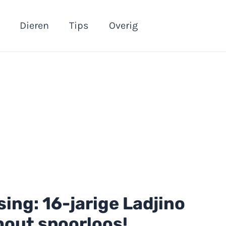
Dieren
Tips
Overig
ng: 16-jarige Ladjino
hout spoorloos!