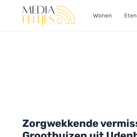
Ga
naar
Wonen
Eten
de
inhoud
Zorgwekkende vermissi
Groothuizen uit Uden