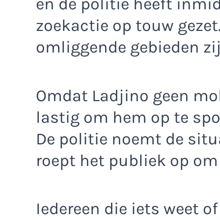
en de politie heeft inmi
zoekactie op touw gezet
omliggende gebieden zij
Omdat Ladjino geen mobie
lastig om hem op te spo
De politie noemt de sit
roept het publiek op om 
Iedereen die iets weet o