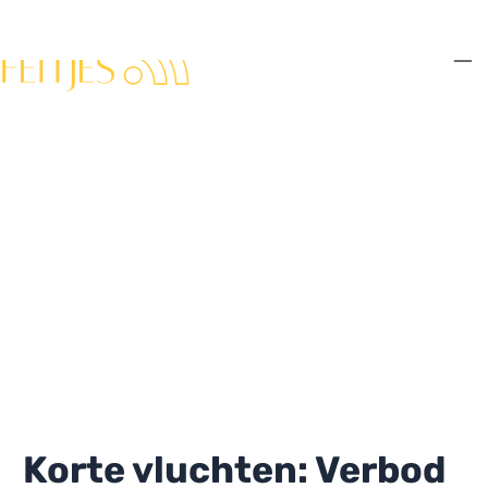
Ga
naar
de
Ma
inhoud
Me
Korte vluchten: Verbod