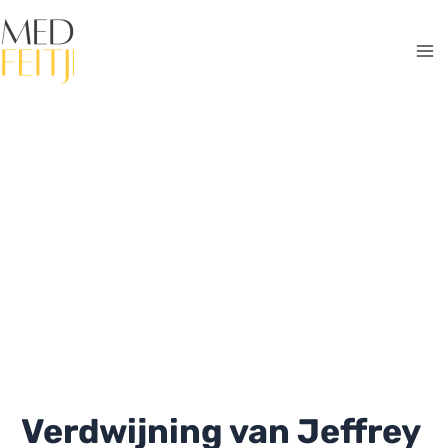
Ga
naar
de
Ma
inhoud
Me
Verdwijning van Jeffrey