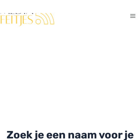
Ga
naar
de
Ma
inhoud
Me
Zoek je een naam voor je