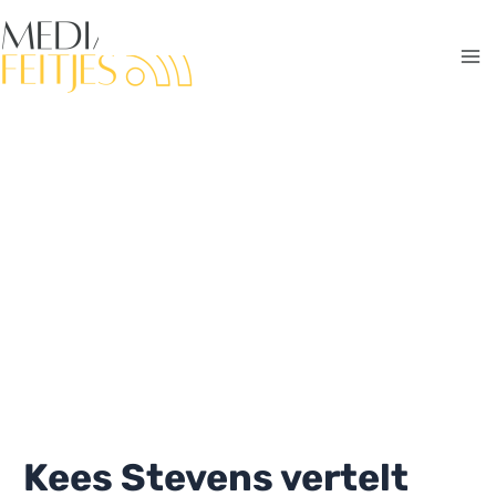
Ga
naar
de
Ma
inhoud
Me
Kees Stevens vertelt