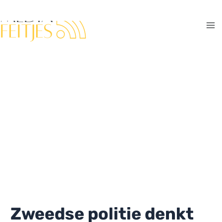
Ga
naar
de
Ma
inhoud
Me
Zweedse politie denkt