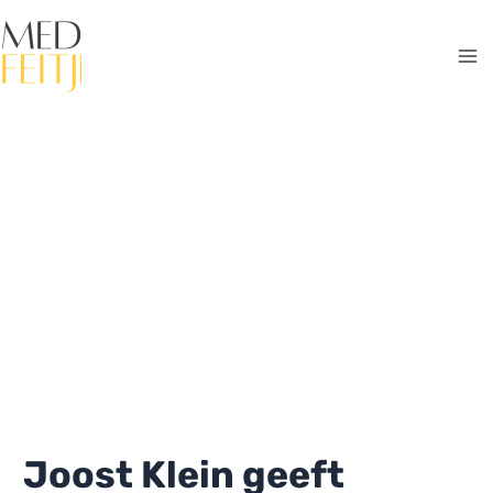
Ga
naar
de
Ma
inhoud
Me
Joost Klein geeft