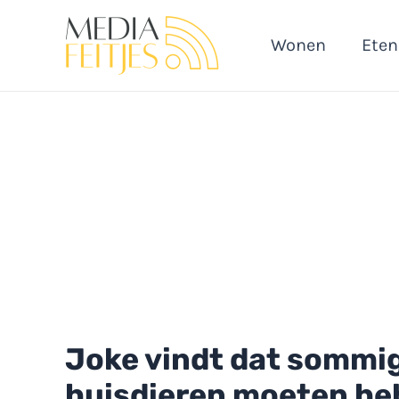
Ga
naar
Wonen
Eten
de
inhoud
Joke vindt dat sommi
huisdieren moeten hebb