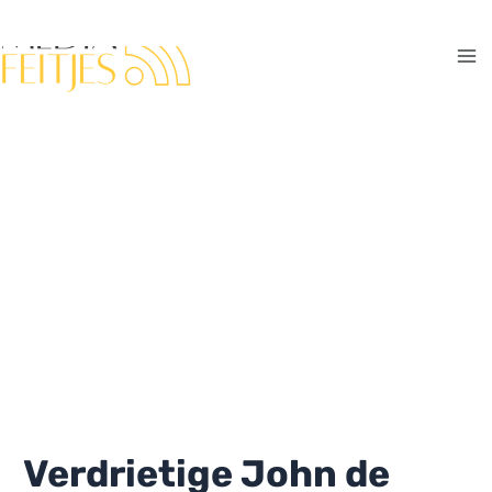
Ga
naar
de
Ma
inhoud
Me
Verdrietige John de