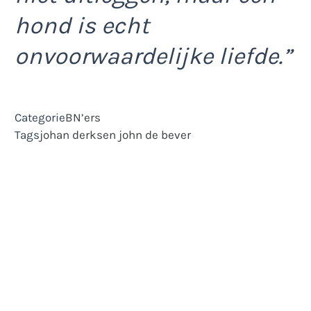
hond is echt
onvoorwaardelijke liefde.”
Categorie
BN’ers
Tags
johan derksen
john de bever