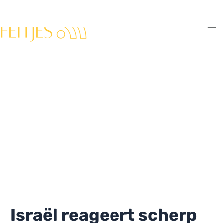
Ga
naar
de
Ma
inhoud
Me
Israël reageert scherp