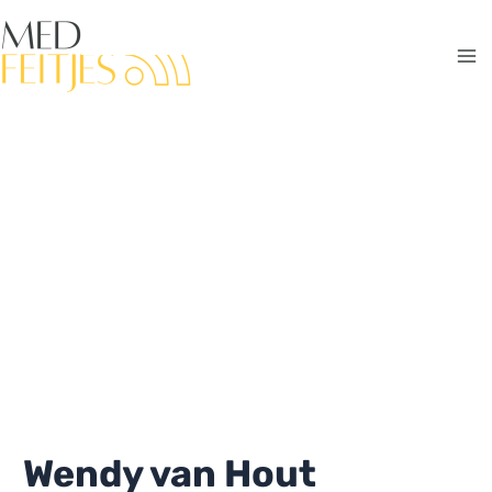
Ga
naar
de
Ma
inhoud
Me
Wendy van Hout