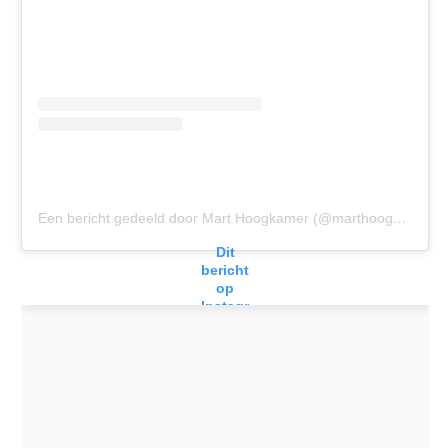
Een bericht gedeeld door Mart Hoogkamer (@marthoogkamer)
Dit
bericht
op
Instagr
am
bekijke
n