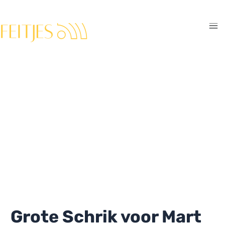
Ga
naar
de
Ma
inhoud
Me
Grote Schrik voor Mart