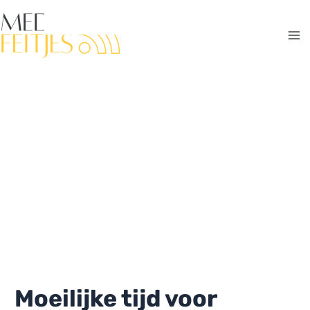
Ga
naar
de
Ma
inhoud
Me
Moeilijke tijd voor