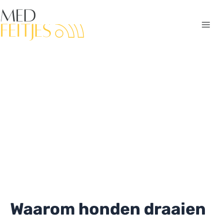
Ga
naar
de
Ma
inhoud
Me
Waarom honden draaien