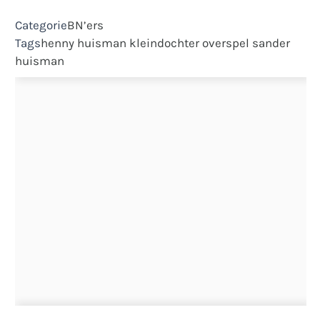
Categorie
BN’ers
Tags
henny huisman
kleindochter
overspel
sander
huisman