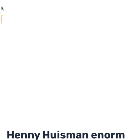
Ga
naar
de
Ma
inhoud
Me
Henny Huisman enorm