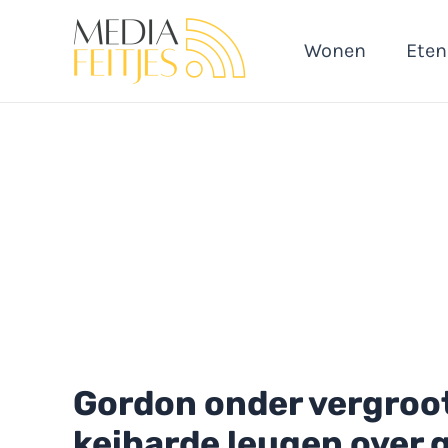
Ga
naar
Wonen
Eten
de
inhoud
Gordon onder vergroot
keiharde leugen over 