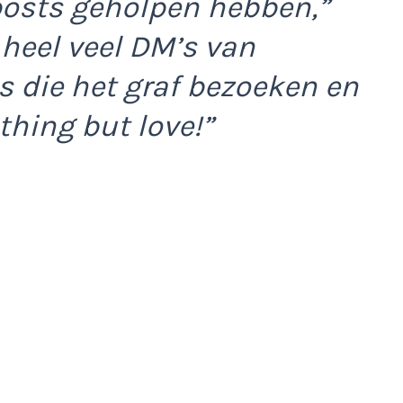
posts geholpen hebben,”
 heel veel DM’s van
 die het graf bezoeken en
hing but love!”