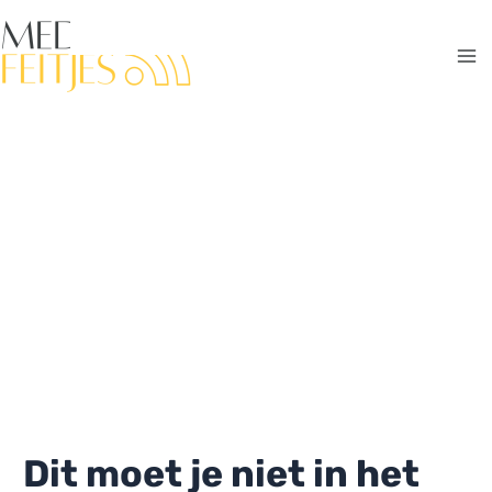
Ga
naar
de
Ma
inhoud
Me
Dit moet je niet in het