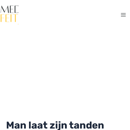
Ga
naar
de
Ma
inhoud
Me
Man laat zijn tanden