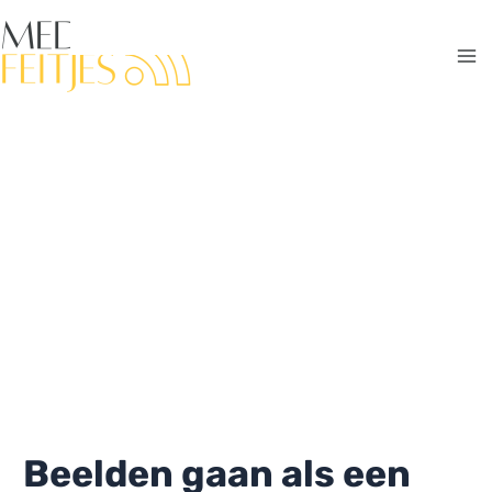
Ga
naar
de
Ma
inhoud
Me
Beelden gaan als een