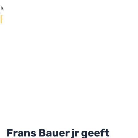
Ga
naar
de
Ma
inhoud
Me
Frans Bauer jr geeft