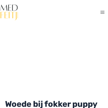
Ga
naar
de
Ma
inhoud
Me
Woede bij fokker puppy