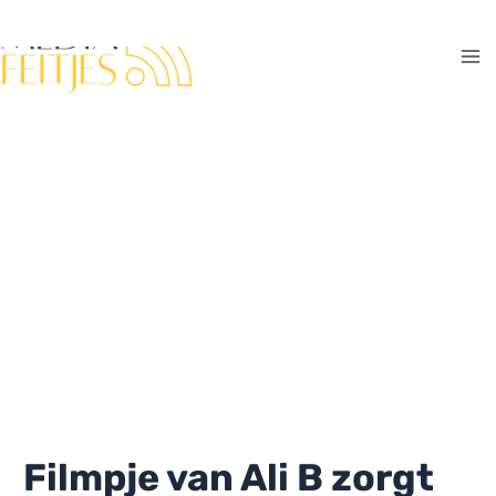
Ga
naar
de
Ma
inhoud
Me
Filmpje van Ali B zorgt