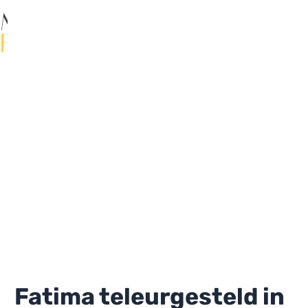
Ga
naar
de
Ma
inhoud
Me
Fatima teleurgesteld in