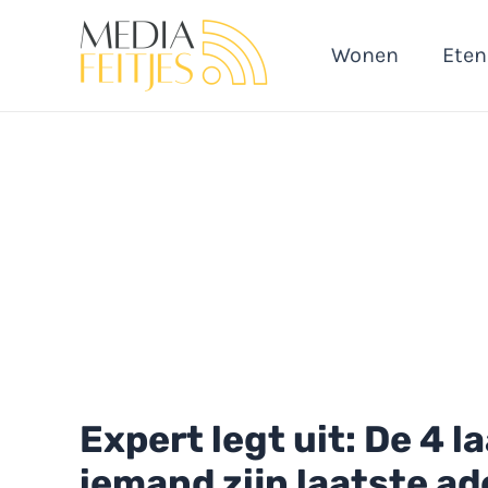
Ga
naar
Wonen
Eten
de
inhoud
Expert legt uit: De 4 l
iemand zijn laatste ad