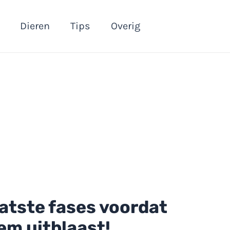
Dieren
Tips
Overig
aatste fases voordat
em uitblaast!