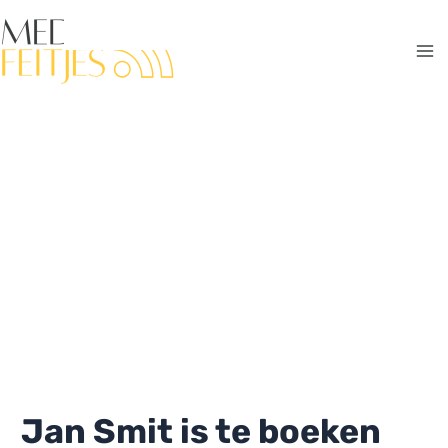
Ga
naar
de
Ma
inhoud
Me
Jan Smit is te boeken