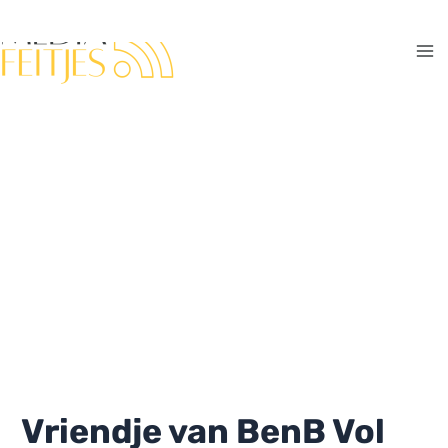
Ga
naar
de
Ma
inhoud
Me
Vriendje van BenB Vol