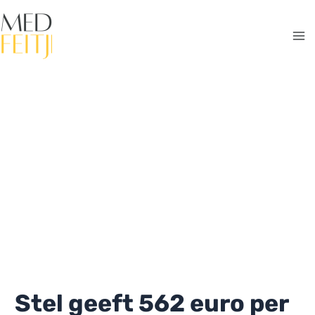
Ga
naar
de
Ma
inhoud
Me
Stel geeft 562 euro per