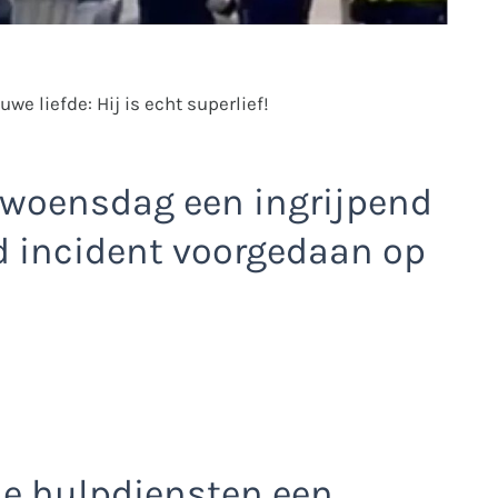
we liefde: Hij is echt superlief!
 woensdag een ingrijpend
d incident voorgedaan op
de hulpdiensten een