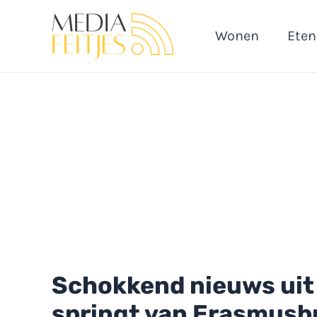
Ga
naar
Wonen
Eten
de
inhoud
Schokkend nieuws uit
springt van Erasmusb