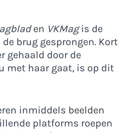
agblad
en
VKMag
is de
n de brug gesprongen. Kort
er gehaald door de
 met haar gaat, is op dit
leren inmiddels
beelden
hillende platforms roepen