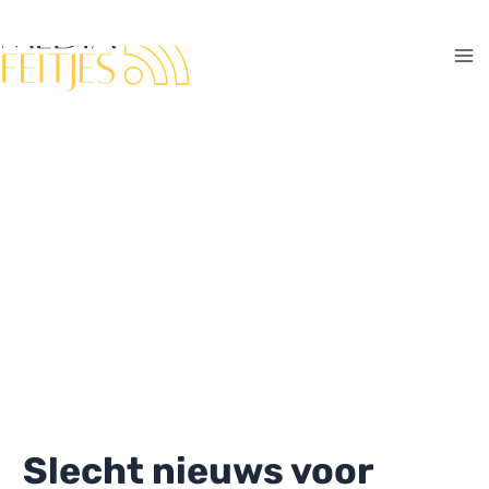
Ga
naar
de
Ma
inhoud
Me
Slecht nieuws voor