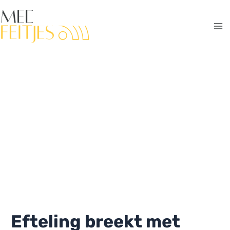
Ga
naar
de
Ma
inhoud
Me
Efteling breekt met