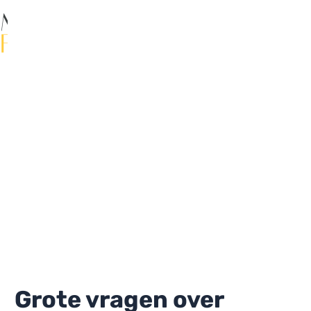
Ga
naar
de
Ma
inhoud
Me
Grote vragen over